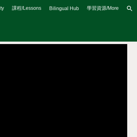
ty
課程/Lessons
學習資源/More
Bilingual Hub
ion