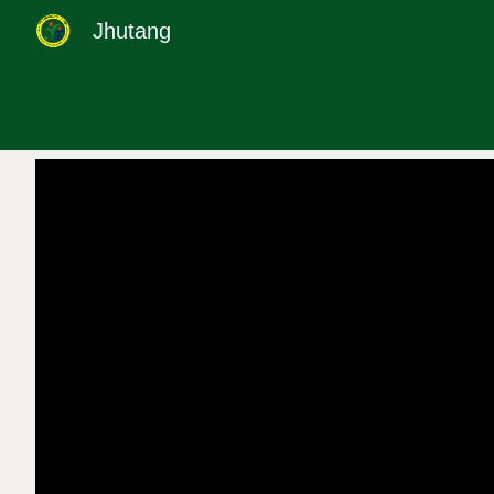
Jhutang
Sk