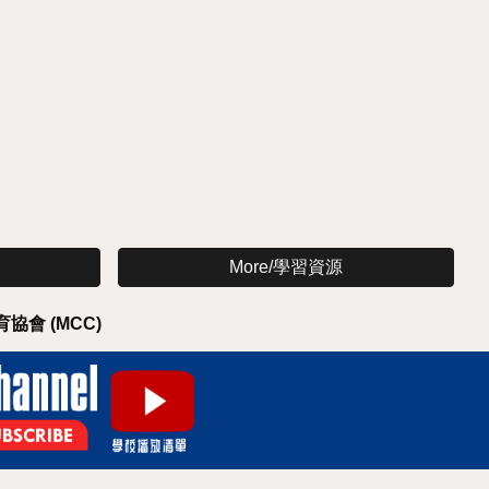
More/學習資源
協會 (MCC)