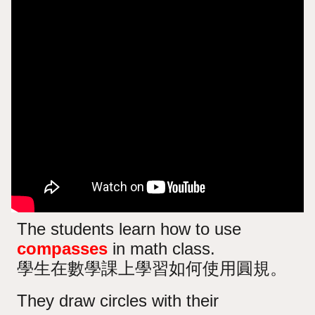
The students learn how to use
compasses
in math class.
學生在數學課上學習如何使用圓規。
They draw circles with their