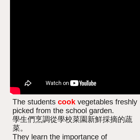
The students
cook
vegetables freshly
picked from the school garden.
學生們烹調從學校菜園新鮮採摘的蔬
菜。
They learn the importance of