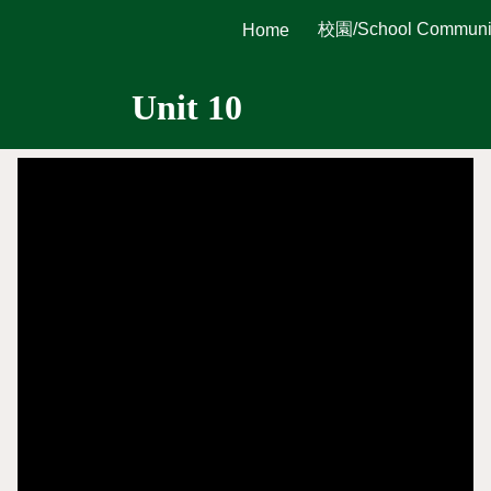
校園/School Communi
Home
ip to main content
Skip to navigat
Unit
10